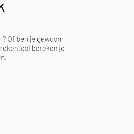
k
en? Of ben je gewoon
 rekentool bereken je
n.