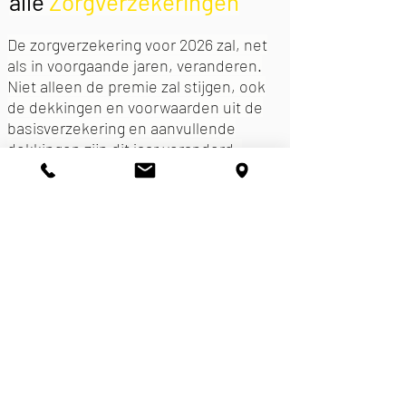
alle
Zorgverzekeringen
De zorgverzekering voor 2026
zal, net
als in voorgaande jaren, veranderen.
Niet alleen de premie zal stijgen, ook
de dekkingen en voorwaarden uit de
basisverzekering en aanvullende
dekkingen zijn dit jaar veranderd.
Klik op de link hieronder en vergelijk de
premie voor alle zorgverzekeringen.
Huidige zorgverzekering vergelijken? Klik hier