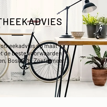
THEEKADVIES
potheekadvies op maat
t de beste voorwaarden
en, Boskoop, Zoetermeer