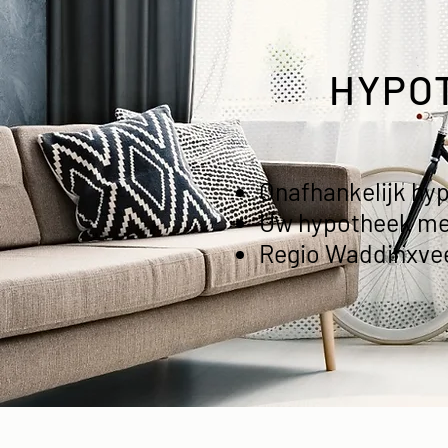
HYPO
Onafhankelijk hy
Uw hypotheek me
Regio Waddinxve