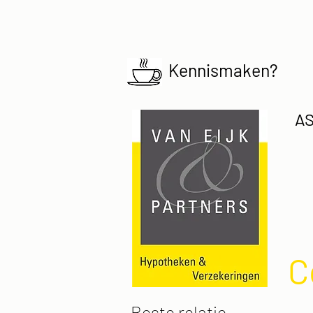
Kennismaken?
AS
C
Beste relatie,