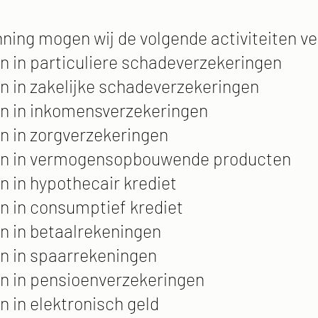
ning mogen wij de volgende activiteiten ve
n in particuliere schadeverzekeringen
n in zakelijke schadeverzekeringen
en in inkomensverzekeringen
n in zorgverzekeringen
len in vermogensopbouwende producten
n in hypothecair krediet
n in consumptief krediet
n in betaalrekeningen
n in spaarrekeningen
n in pensioenverzekeringen
n in elektronisch geld