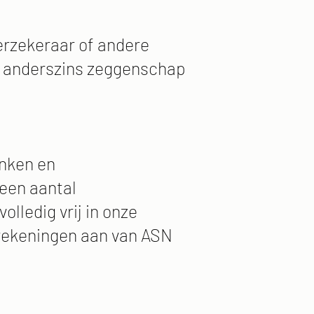
erzekeraar of andere
f anderszins zeggenschap
anken en
een aantal
olledig vrij in onze
 rekeningen aan van ASN