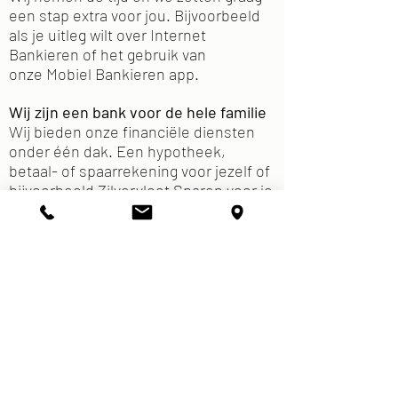
een stap extra voor jou. Bijvoorbeeld
als je uitleg wilt over Internet
Bankieren of het gebruik van
onze
Mobiel Bankieren app
.
Wij zijn een bank voor de hele familie
Wij bieden onze financiële diensten
onder één dak. Een hypotheek,
betaal- of spaarrekening voor jezelf of
bijvoorbeeld
Zilvervloot Sparen
voor je
kind. En met
JongWijs
leer je jouw
kind stapsgewijs omgaan met geld.
Al vele enthousiaste klanten gingen u
voor
Volgens recent onderzoek van de
Consumentenbond zijn RegioBank
klanten met een
9,3
het meest
tevreden over hun Betaalrekening.
Ook voor service en voor Internet en